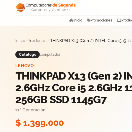
Saltar al contenido
Inicio
Promociones
Produ
Inicio
/
Productos
/
THINKPAD X13 (Gen 2) INTEL Core i5 i5
Catálogo
computador
LENOVO
THINKPAD X13 (Gen 2) IN
2.6GHz Core i5 2.6GHz 
256GB SSD 1145G7
11ª Generación
$ 1.399.000