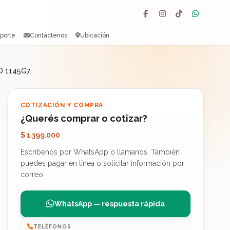
Facebook
Instagram
TikTok
WhatsAp
porte
Contáctenos
Ubicación
SD 1145G7
COTIZACIÓN Y COMPRA
¿Querés comprar o cotizar?
$ 1.399.000
Escríbenos por WhatsApp o llámanos. También
puedes pagar en línea o solicitar información por
correo.
WhatsApp — respuesta rápida
TELÉFONOS