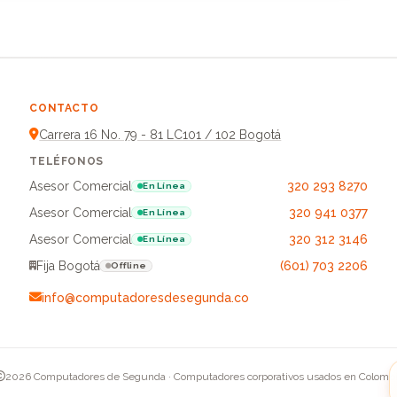
CONTACTO
Carrera 16 No. 79 - 81 LC101 / 102 Bogotá
TELÉFONOS
Asesor Comercial
320 293 8270
En Línea
Asesor Comercial
320 941 0377
En Línea
Asesor Comercial
320 312 3146
En Línea
Fija Bogotá
(601) 703 2206
Offline
info@computadoresdesegunda.co
2026 Computadores de Segunda · Computadores corporativos usados en Colomb