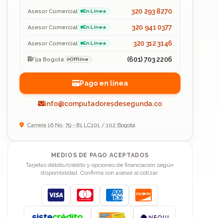
320 293 8270
Asesor Comercial
En Línea
320 941 0377
Asesor Comercial
En Línea
320 312 3146
Asesor Comercial
En Línea
(601) 703 2206
Fija Bogotá
Offline
Pago en línea
info@computadoresdesegunda.co
Carrera 16 No. 79 - 81 LC101 / 102 Bogotá
MEDIOS DE PAGO ACEPTADOS
Tarjetas débito/crédito y opciones de financiación según
disponibilidad. Confirma con asesor al cotizar.
Visa
Mastercard
American Express
Discover