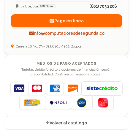
(601) 703 2206
Fija Bogotá
Offline
Pago en línea
info@computadoresdesegunda.co
Carrera 16 No. 79 - 81 LC101 / 102 Bogotá
MEDIOS DE PAGO ACEPTADOS
Tarjetas débito/crédito y opciones de financiación según
disponibilidad. Confirma con asesor al cotizar.
Visa
Mastercard
American Express
Discover
Volver al catálogo