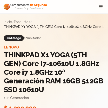
Saltar al contenido
Inicio
/
Productos
/
THINKPAD X1 YOGA (5TH GEN) Core i7-10610U 1.8GHz Core i7
1.8GHz 10ª Generación RAM 16GB 512GB SSD 10610U
Catálogo
computador
LENOVO
THINKPAD X1 YOGA (5TH
GEN) Core i7-10610U 1.8GHz
Core i7 1.8GHz 10ª
Generación RAM 16GB 512GB
SSD 10610U
10ª Generación
$ 1.299.000