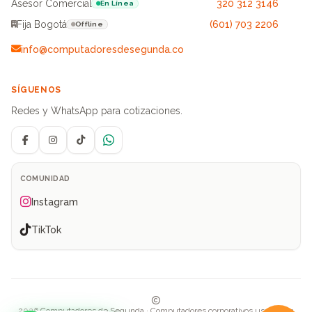
Asesor Comercial
320 312 3146
En Línea
Fija Bogotá
(601) 703 2206
Offline
info@computadoresdesegunda.co
SÍGUENOS
Redes y WhatsApp para cotizaciones.
Facebook
Instagram
TikTok
WhatsApp
COMUNIDAD
Instagram
TikTok
2026 Computadores de Segunda · Computadores corporativos usados en