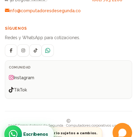
info@computadoresdesegunda.co
SÍGUENOS
Redes y WhatsApp para cotizaciones.
Facebook
Instagram
TikTok
WhatsApp
COMUNIDAD
Instagram
TikTok
2026 Computadores de Segunda · Computadores corporativos usados en
Colombia
Precios e inventario sujetos a cambios.
Escríbenos