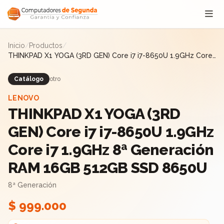
Saltar al contenido
Inicio
/
Productos
/
THINKPAD X1 YOGA (3RD GEN) Core i7 i7-8650U 1.9GHz Core
i7 1.9GHz 8ª Generación RAM 16GB 512GB SSD 8650U
Catálogo
otro
LENOVO
THINKPAD X1 YOGA (3RD
GEN) Core i7 i7-8650U 1.9GHz
Core i7 1.9GHz 8ª Generación
RAM 16GB 512GB SSD 8650U
8ª Generación
$ 999.000