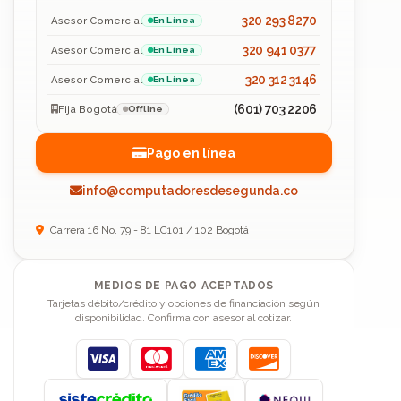
320 293 8270
Asesor Comercial
En Línea
320 941 0377
Asesor Comercial
En Línea
320 312 3146
Asesor Comercial
En Línea
(601) 703 2206
Fija Bogotá
Offline
Pago en línea
info@computadoresdesegunda.co
Carrera 16 No. 79 - 81 LC101 / 102 Bogotá
MEDIOS DE PAGO ACEPTADOS
Tarjetas débito/crédito y opciones de financiación según
disponibilidad. Confirma con asesor al cotizar.
Visa
Mastercard
American Express
Discover