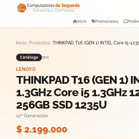
Saltar al contenido
Inicio
Promociones
Produ
Inicio
/
Productos
/
THINKPAD T16 (GEN 1) INTEL Core i5-12
Catálogo
otro
LENOVO
THINKPAD T16 (GEN 1) I
1.3GHz Core i5 1.3GHz 
256GB SSD 1235U
12ª Generación
$ 2.199.000