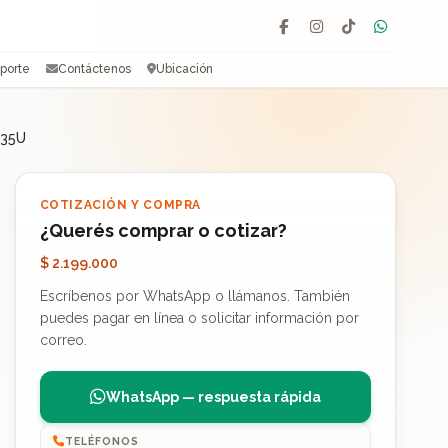
Facebook
Instagram
TikTok
WhatsAp
porte
Contáctenos
Ubicación
235U
COTIZACIÓN Y COMPRA
¿Querés comprar o cotizar?
$ 2.199.000
Escríbenos por WhatsApp o llámanos. También
puedes pagar en línea o solicitar información por
correo.
WhatsApp — respuesta rápida
TELÉFONOS