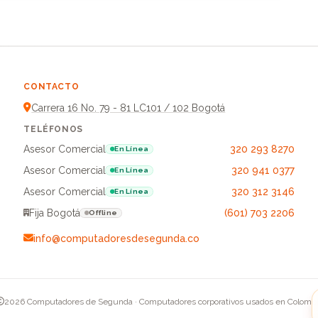
CONTACTO
Carrera 16 No. 79 - 81 LC101 / 102 Bogotá
TELÉFONOS
Asesor Comercial
320 293 8270
En Línea
Asesor Comercial
320 941 0377
En Línea
Asesor Comercial
320 312 3146
En Línea
Fija Bogotá
(601) 703 2206
Offline
info@computadoresdesegunda.co
2026 Computadores de Segunda · Computadores corporativos usados en Colomb