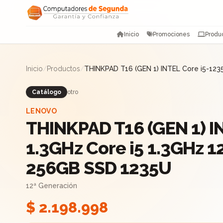
Saltar al contenido
Inicio
Promociones
Produ
Inicio
/
Productos
/
THINKPAD T16 (GEN 1) INTEL Core i5-12
Catálogo
otro
LENOVO
THINKPAD T16 (GEN 1) I
1.3GHz Core i5 1.3GHz 
256GB SSD 1235U
12ª Generación
$ 2.198.998