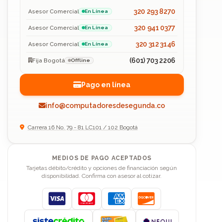
320 293 8270
Asesor Comercial
En Línea
320 941 0377
Asesor Comercial
En Línea
320 312 3146
Asesor Comercial
En Línea
(601) 703 2206
Fija Bogotá
Offline
Pago en línea
info@computadoresdesegunda.co
Carrera 16 No. 79 - 81 LC101 / 102 Bogotá
MEDIOS DE PAGO ACEPTADOS
Tarjetas débito/crédito y opciones de financiación según
disponibilidad. Confirma con asesor al cotizar.
Visa
Mastercard
American Express
Discover