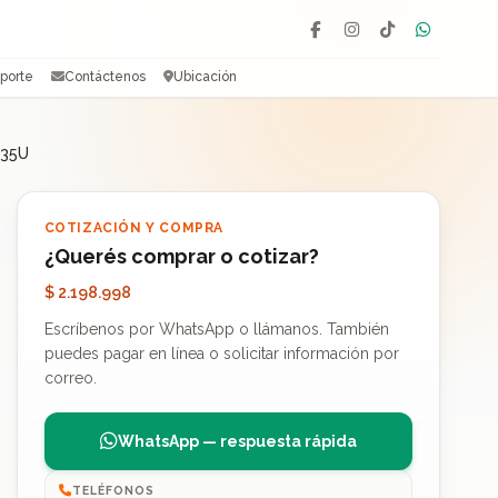
Facebook
Instagram
TikTok
WhatsAp
porte
Contáctenos
Ubicación
235U
COTIZACIÓN Y COMPRA
¿Querés comprar o cotizar?
$ 2.198.998
Escríbenos por WhatsApp o llámanos. También
puedes pagar en línea o solicitar información por
correo.
WhatsApp — respuesta rápida
TELÉFONOS