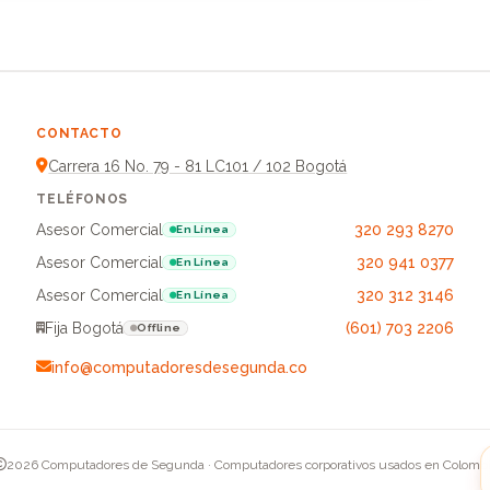
CONTACTO
Carrera 16 No. 79 - 81 LC101 / 102 Bogotá
TELÉFONOS
Asesor Comercial
320 293 8270
En Línea
Asesor Comercial
320 941 0377
En Línea
Asesor Comercial
320 312 3146
En Línea
Fija Bogotá
(601) 703 2206
Offline
info@computadoresdesegunda.co
2026 Computadores de Segunda · Computadores corporativos usados en Colomb