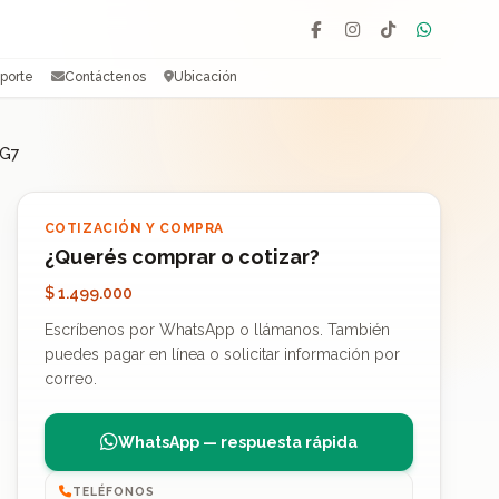
Facebook
Instagram
TikTok
WhatsAp
porte
Contáctenos
Ubicación
5G7
COTIZACIÓN Y COMPRA
¿Querés comprar o cotizar?
$ 1.499.000
Escríbenos por WhatsApp o llámanos. También
puedes pagar en línea o solicitar información por
correo.
WhatsApp — respuesta rápida
TELÉFONOS