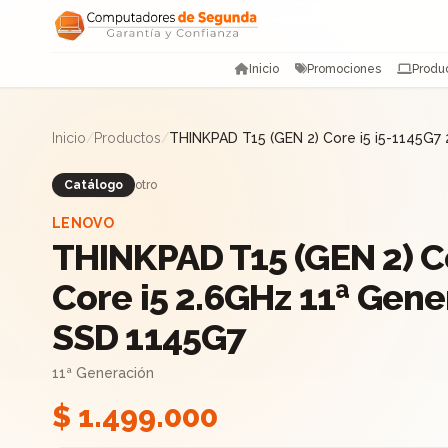
Saltar al contenido
Inicio
Promociones
Produ
Inicio
/
Productos
/
THINKPAD T15 (GEN 2) Core i5 i5-1145G
Catálogo
otro
LENOVO
THINKPAD T15 (GEN 2) C
Core i5 2.6GHz 11ª Gen
SSD 1145G7
11ª Generación
$ 1.499.000