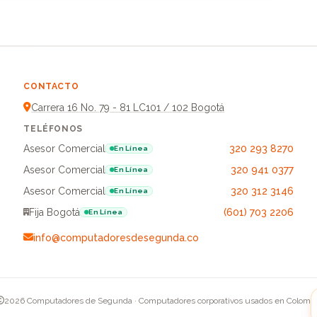
CONTACTO
Carrera 16 No. 79 - 81 LC101 / 102 Bogotá
TELÉFONOS
Asesor Comercial
320 293 8270
En Línea
Asesor Comercial
320 941 0377
En Línea
Asesor Comercial
320 312 3146
En Línea
Fija Bogotá
(601) 703 2206
En Línea
info@computadoresdesegunda.co
2026 Computadores de Segunda · Computadores corporativos usados en Colomb