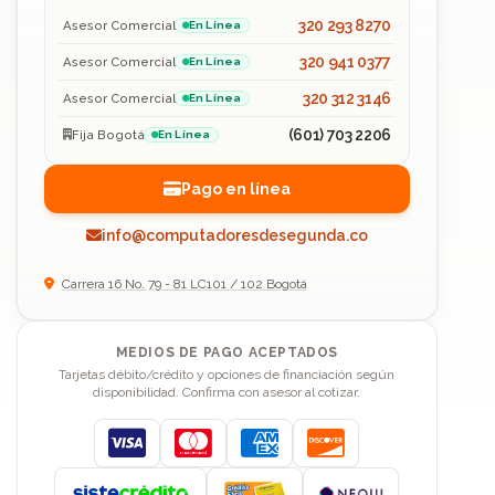
320 293 8270
Asesor Comercial
En Línea
320 941 0377
Asesor Comercial
En Línea
320 312 3146
Asesor Comercial
En Línea
(601) 703 2206
Fija Bogotá
En Línea
Pago en línea
info@computadoresdesegunda.co
Carrera 16 No. 79 - 81 LC101 / 102 Bogotá
MEDIOS DE PAGO ACEPTADOS
Tarjetas débito/crédito y opciones de financiación según
disponibilidad. Confirma con asesor al cotizar.
Visa
Mastercard
American Express
Discover