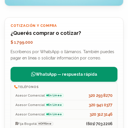
COTIZACIÓN Y COMPRA
¿Querés comprar o cotizar?
$ 1.799.000
Escríbenos por WhatsApp o llámanos. También puedes
pagar en línea o solicitar información por correo.
WhatsApp — respuesta rápida
TELÉFONOS
320 293 8270
Asesor Comercial
En Línea
320 941 0377
Asesor Comercial
En Línea
320 312 3146
Asesor Comercial
En Línea
(601) 703 2206
Fija Bogotá
Offline