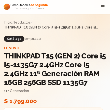
Saltar al contenido
Inicio
/
Productos
/
THINKPAD T15 (GEN 2) Core i5 i5-1135G7 2.4GHz Core i5
2.4GHz 11ª Generación RAM 16GB 256GB SSD 1135G7
Catálogo
computador
LENOVO
THINKPAD T15 (GEN 2) Core i5
i5-1135G7 2.4GHz Core i5
2.4GHz 11ª Generación RAM
16GB 256GB SSD 1135G7
11ª Generación
$ 1.799.000