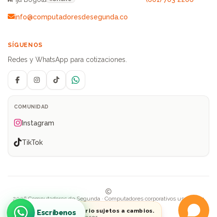
info@computadoresdesegunda.co
SÍGUENOS
Redes y WhatsApp para cotizaciones.
Facebook
Instagram
TikTok
WhatsApp
COMUNIDAD
Instagram
TikTok
2026 Computadores de Segunda · Computadores corporativos usados en
Colombia
Precios e inventario sujetos a cambios.
Escríbenos