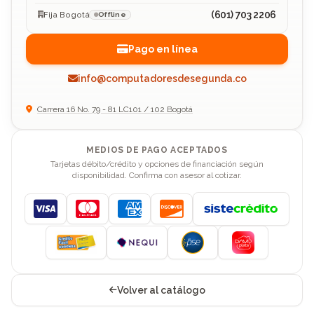
(601) 703 2206
Fija Bogotá
Offline
Pago en línea
info@computadoresdesegunda.co
Carrera 16 No. 79 - 81 LC101 / 102 Bogotá
MEDIOS DE PAGO ACEPTADOS
Tarjetas débito/crédito y opciones de financiación según
disponibilidad. Confirma con asesor al cotizar.
Visa
Mastercard
American Express
Discover
Volver al catálogo