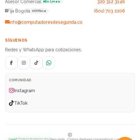
Asesor Comercial
320 312 3146
En Línea
Fija Bogotá
(601) 703 2206
Offline
info@computadoresdesegunda.co
SÍGUENOS
Redes y WhatsApp para cotizaciones.
Facebook
Instagram
TikTok
WhatsApp
COMUNIDAD
Instagram
TikTok
2026 Computadores de Segunda · Computadores corporativos usados en