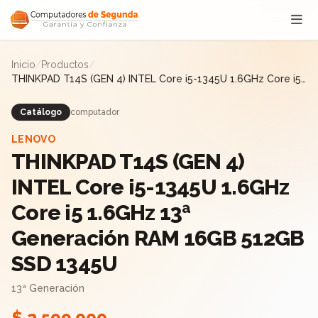
Saltar al contenido
Inicio
/
Productos
/
THINKPAD T14S (GEN 4) INTEL Core i5-1345U 1.6GHz Core i5
1.6GHz 13ª Generación RAM 16GB 512GB SSD 1345U
Catálogo
computador
LENOVO
THINKPAD T14S (GEN 4)
INTEL Core i5-1345U 1.6GHz
Core i5 1.6GHz 13ª
Generación RAM 16GB 512GB
SSD 1345U
13ª Generación
$ 2.599.000