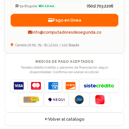
(601) 703 2206
Fija Bogotá
En Línea
Pago en línea
info@computadoresdesegunda.co
Carrera 16 No. 79 - 81 LC101 / 102 Bogotá
MEDIOS DE PAGO ACEPTADOS
Tarjetas débito/crédito y opciones de financiación según
disponibilidad. Confirma con asesor al cotizar.
Visa
Mastercard
American Express
Discover
Volver al catálogo