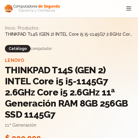
Saltar al contenido
Inicio
/
Productos
/
THINKPAD T14S (GEN 2) INTEL Core i5 i5-1145G7 2.6GHz Core
i5 2.6GHz 11ª Generación RAM 8GB 256GB SSD 1145G7
Catálogo
computador
LENOVO
THINKPAD T14S (GEN 2)
INTEL Core i5 i5-1145G7
2.6GHz Core i5 2.6GHz 11ª
Generación RAM 8GB 256GB
SSD 1145G7
11ª Generación
$ 999.000