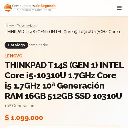
Saltar al contenido
Inicio
/
Productos
/
THINKPAD T14S (GEN 1) INTEL Core i5-10310U 1.7GHz Core i5
1.7GHz 10ª Generación RAM 16GB 512GB SSD 10310U
Catálogo
computador
LENOVO
THINKPAD T14S (GEN 1) INTEL
Core i5-10310U 1.7GHz Core
i5 1.7GHz 10ª Generación
RAM 16GB 512GB SSD 10310U
10ª Generación
$ 1.099.000