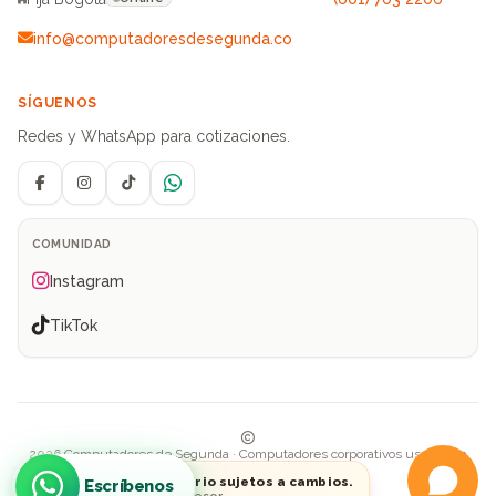
info@computadoresdesegunda.co
SÍGUENOS
Redes y WhatsApp para cotizaciones.
Facebook
Instagram
TikTok
WhatsApp
COMUNIDAD
Instagram
TikTok
2026 Computadores de Segunda · Computadores corporativos usados en
Colombia
Precios e inventario sujetos a cambios.
Escríbenos