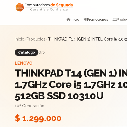
Saltar al contenido
Inicio
Promociones
Produ
Inicio
/
Productos
/
THINKPAD T14 (GEN 1) INTEL Core i5-10
Catálogo
otro
LENOVO
THINKPAD T14 (GEN 1) I
1.7GHz Core i5 1.7GHz 
512GB SSD 10310U
10ª Generación
$ 1.299.000