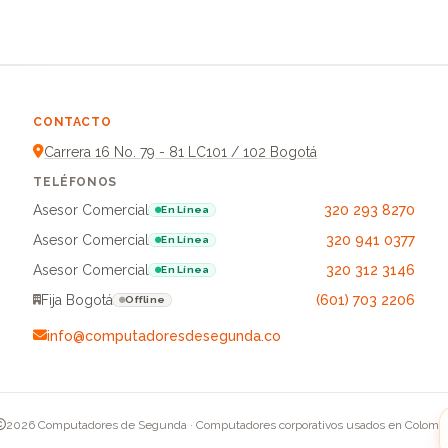
CONTACTO
Carrera 16 No. 79 - 81 LC101 / 102 Bogotá
TELÉFONOS
Asesor Comercial
320 293 8270
En Línea
Asesor Comercial
320 941 0377
En Línea
Asesor Comercial
320 312 3146
En Línea
Fija Bogotá
(601) 703 2206
Offline
info@computadoresdesegunda.co
2026 Computadores de Segunda · Computadores corporativos usados en Colomb