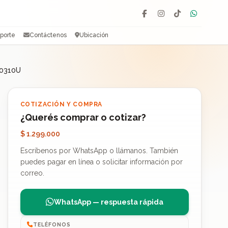
Facebook
Instagram
TikTok
WhatsAp
porte
Contáctenos
Ubicación
10310U
COTIZACIÓN Y COMPRA
¿Querés comprar o cotizar?
$ 1.299.000
Escríbenos por WhatsApp o llámanos. También
puedes pagar en línea o solicitar información por
correo.
WhatsApp — respuesta rápida
TELÉFONOS