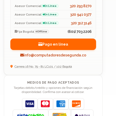
320 293 8270
Asesor Comercial
En Línea
320 941 0377
Asesor Comercial
En Línea
320 312 3146
Asesor Comercial
En Línea
(601) 703 2206
Fija Bogotá
Offline
Pago en línea
info@computadoresdesegunda.co
Carrera 16 No. 79 - 81 LC101 / 102 Bogotá
MEDIOS DE PAGO ACEPTADOS
Tarjetas débito/crédito y opciones de financiación según
disponibilidad. Confirma con asesor al cotizar.
Visa
Mastercard
American Express
Discover