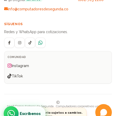
info@computadoresdesegunda.co
SÍGUENOS
Redes y WhatsApp para cotizaciones.
Facebook
Instagram
TikTok
WhatsApp
COMUNIDAD
Instagram
TikTok
2026 Computadores de Segunda · Computadores corporativos usados en
Colombia
Precios e inventario sujetos a cambios.
Escríbenos