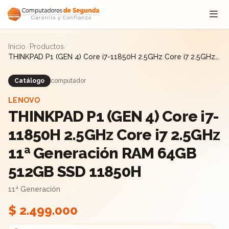
Saltar al contenido
Inicio
/
Productos
/
THINKPAD P1 (GEN 4) Core i7-11850H 2.5GHz Core i7 2.5GHz
11ª Generación RAM 64GB 512GB SSD 11850H
Catálogo
computador
LENOVO
THINKPAD P1 (GEN 4) Core i7-
11850H 2.5GHz Core i7 2.5GHz
11ª Generación RAM 64GB
512GB SSD 11850H
11ª Generación
$ 2.499.000