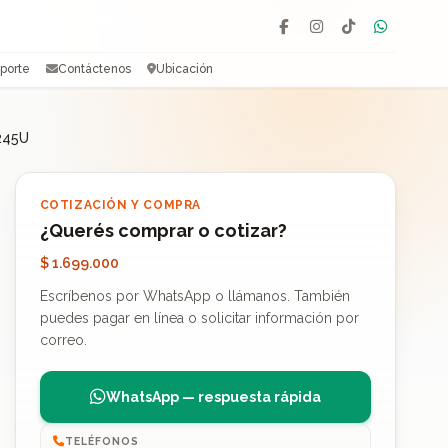
Facebook
Instagram
TikTok
WhatsAp
porte
Contáctenos
Ubicación
245U
COTIZACIÓN Y COMPRA
¿Querés comprar o cotizar?
$ 1.699.000
Escríbenos por WhatsApp o llámanos. También
puedes pagar en línea o solicitar información por
correo.
WhatsApp — respuesta rápida
TELÉFONOS