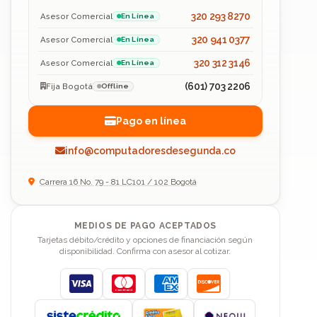
320 293 8270
Asesor Comercial
En Línea
320 941 0377
Asesor Comercial
En Línea
320 312 3146
Asesor Comercial
En Línea
(601) 703 2206
Fija Bogotá
Offline
Pago en línea
info@computadoresdesegunda.co
Carrera 16 No. 79 - 81 LC101 / 102 Bogotá
MEDIOS DE PAGO ACEPTADOS
Tarjetas débito/crédito y opciones de financiación según
disponibilidad. Confirma con asesor al cotizar.
Visa
Mastercard
American Express
Discover