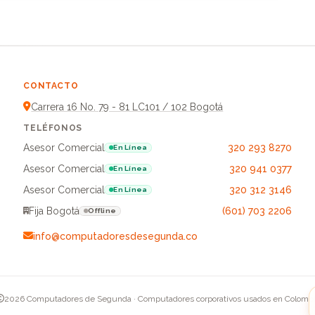
CONTACTO
Carrera 16 No. 79 - 81 LC101 / 102 Bogotá
TELÉFONOS
Asesor Comercial
320 293 8270
En Línea
Asesor Comercial
320 941 0377
En Línea
Asesor Comercial
320 312 3146
En Línea
Fija Bogotá
(601) 703 2206
Offline
info@computadoresdesegunda.co
2026 Computadores de Segunda · Computadores corporativos usados en Colomb