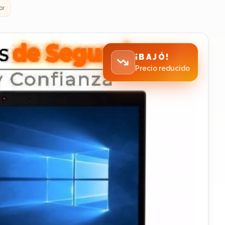
or
¡BAJÓ!
Precio reducido