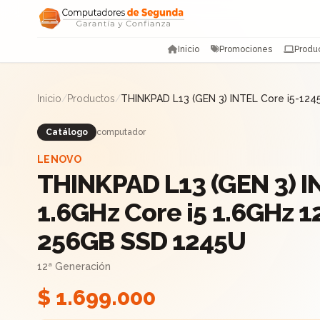
Saltar al contenido
Inicio
Promociones
Produ
Inicio
/
Productos
/
THINKPAD L13 (GEN 3) INTEL Core i5-12
Catálogo
computador
LENOVO
THINKPAD L13 (GEN 3) I
1.6GHz Core i5 1.6GHz 
256GB SSD 1245U
12ª Generación
$ 1.699.000