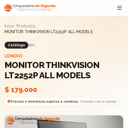
Saltar al contenido
Inicio
/
Productos
/
MONITOR THINKVISION LT2252P ALL MODELS
Catálogo
otro
LENOVO
MONITOR THINKVISION
LT2252P ALL MODELS
$ 179.000
Precios e inventario sujetos a cambios.
Consulte con su asesor