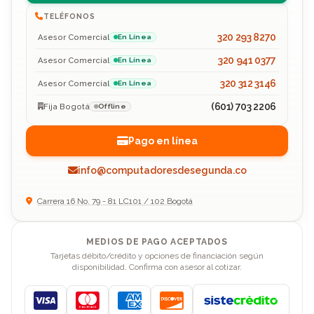
TELÉFONOS
320 293 8270
Asesor Comercial
En Línea
320 941 0377
Asesor Comercial
En Línea
320 312 3146
Asesor Comercial
En Línea
(601) 703 2206
Fija Bogotá
Offline
Pago en línea
info@computadoresdesegunda.co
Carrera 16 No. 79 - 81 LC101 / 102 Bogotá
MEDIOS DE PAGO ACEPTADOS
Tarjetas débito/crédito y opciones de financiación según
disponibilidad. Confirma con asesor al cotizar.
Visa
Mastercard
American Express
Discover