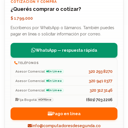
COTIZACIÓN Y COMPRA
¿Querés comprar o cotizar?
$ 1.799.000
Escríbenos por WhatsApp o llámanos. También puedes
pagar en línea o solicitar información por correo.
WhatsApp — respuesta rápida
TELÉFONOS
320 293 8270
Asesor Comercial
En Línea
320 941 0377
Asesor Comercial
En Línea
320 312 3146
Asesor Comercial
En Línea
(601) 703 2206
Fija Bogotá
Offline
Pago en línea
info@computadoresdesegunda.co