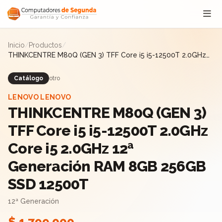
Saltar al contenido
Inicio
/
Productos
/
THINKCENTRE M80Q (GEN 3) TFF Core i5 i5-12500T 2.0GHz
Core i5 2.0GHz 12ª Generación RAM 8GB 256GB SSD 12500T
Catálogo
otro
LENOVO LENOVO
THINKCENTRE M80Q (GEN 3)
TFF Core i5 i5-12500T 2.0GHz
Core i5 2.0GHz 12ª
Generación RAM 8GB 256GB
SSD 12500T
12ª Generación
$ 1.799.000