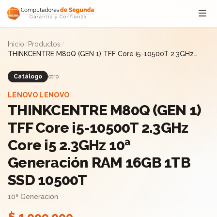
Saltar al contenido
Inicio
/
Productos
/
THINKCENTRE M80Q (GEN 1) TFF Core i5-10500T 2.3GHz
Core i5 2.3GHz 10ª Generación RAM 16GB 1TB SSD 10500T
Catálogo
otro
LENOVO LENOVO
THINKCENTRE M80Q (GEN 1)
TFF Core i5-10500T 2.3GHz
Core i5 2.3GHz 10ª
Generación RAM 16GB 1TB
SSD 10500T
10ª Generación
$ 1.099.000