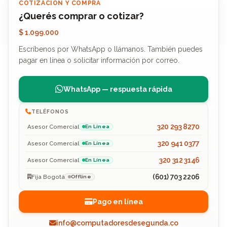
COTIZACIÓN Y COMPRA
¿Querés comprar o cotizar?
$ 1.099.000
Escríbenos por WhatsApp o llámanos. También puedes
pagar en línea o solicitar información por correo.
WhatsApp — respuesta rápida
TELÉFONOS
320 293 8270
Asesor Comercial
En Línea
320 941 0377
Asesor Comercial
En Línea
320 312 3146
Asesor Comercial
En Línea
(601) 703 2206
Fija Bogotá
Offline
Pago en línea
info@computadoresdesegunda.co