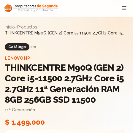
Saltar al contenido
Inicio
/
Productos
/
THINKCENTRE M90Q (GEN 2) Core i5-11500 2.7GHz Core i5
2.7GHz 11ª Generación RAM 8GB 256GB SSD 11500
Catálogo
otro
LENOVO HP
THINKCENTRE M90Q (GEN 2)
Core i5-11500 2.7GHz Core i5
2.7GHz 11ª Generación RAM
8GB 256GB SSD 11500
11ª Generación
$ 1.499.000