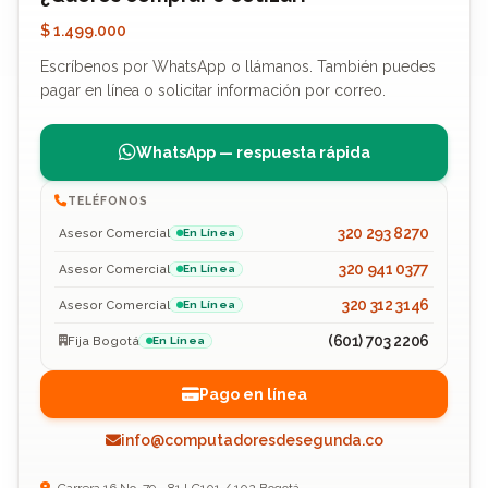
$ 1.499.000
Escríbenos por WhatsApp o llámanos. También puedes
pagar en línea o solicitar información por correo.
WhatsApp — respuesta rápida
TELÉFONOS
320 293 8270
Asesor Comercial
En Línea
320 941 0377
Asesor Comercial
En Línea
320 312 3146
Asesor Comercial
En Línea
(601) 703 2206
Fija Bogotá
En Línea
Pago en línea
info@computadoresdesegunda.co