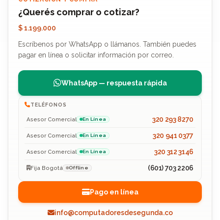
¿Querés comprar o cotizar?
$ 1.199.000
Escríbenos por WhatsApp o llámanos. También puedes
pagar en línea o solicitar información por correo.
WhatsApp — respuesta rápida
TELÉFONOS
320 293 8270
Asesor Comercial
En Línea
320 941 0377
Asesor Comercial
En Línea
320 312 3146
Asesor Comercial
En Línea
(601) 703 2206
Fija Bogotá
Offline
Pago en línea
info@computadoresdesegunda.co