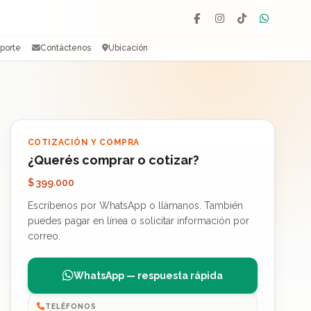
Facebook
Instagram
TikTok
WhatsAp
porte
Contáctenos
Ubicación
COTIZACIÓN Y COMPRA
¿Querés comprar o cotizar?
$ 399.000
Escríbenos por WhatsApp o llámanos. También
puedes pagar en línea o solicitar información por
correo.
WhatsApp — respuesta rápida
TELÉFONOS