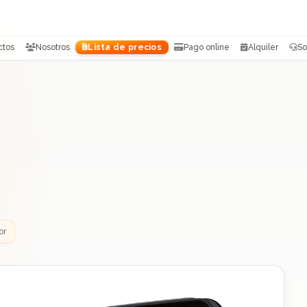
ctos
Nosotros
Lista de precios
Pago online
Alquiler
So
or