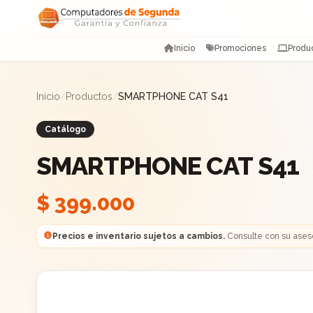
Saltar al contenido
Inicio
Promociones
Produ
Inicio
/
Productos
/
SMARTPHONE CAT S41
Catálogo
SMARTPHONE CAT S41
$ 399.000
Precios e inventario sujetos a cambios.
Consulte con su ases