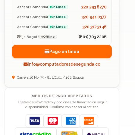
320 293 8270
Asesor Comercial
En Línea
320 941 0377
Asesor Comercial
En Línea
320 312 3146
Asesor Comercial
En Línea
(601) 703 2206
Fija Bogotá
Offline
Pago en línea
info@computadoresdesegunda.co
Carrera 16 No. 79 - 81 LC101 / 102 Bogotá
MEDIOS DE PAGO ACEPTADOS
Tarjetas débito/crédito y opciones de financiación según
disponibilidad. Confirma con asesor al cotizar.
Visa
Mastercard
American Express
Discover