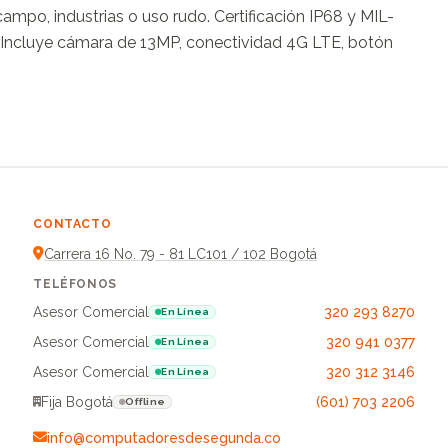
ampo, industrias o uso rudo. Certificación IP68 y MIL-
. Incluye cámara de 13MP, conectividad 4G LTE, botón 
CONTACTO
Carrera 16 No. 79 - 81 LC101 / 102 Bogotá
TELÉFONOS
Asesor Comercial
320 293 8270
En Línea
Asesor Comercial
320 941 0377
En Línea
Asesor Comercial
320 312 3146
En Línea
Fija Bogotá
(601) 703 2206
Offline
info@computadoresdesegunda.co