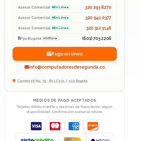
320 293 8270
Asesor Comercial
En Línea
320 941 0377
Asesor Comercial
En Línea
320 312 3146
Asesor Comercial
En Línea
(601) 703 2206
Fija Bogotá
Offline
Pago en línea
info@computadoresdesegunda.co
Carrera 16 No. 79 - 81 LC101 / 102 Bogotá
MEDIOS DE PAGO ACEPTADOS
Tarjetas débito/crédito y opciones de financiación según
disponibilidad. Confirma con asesor al cotizar.
Visa
Mastercard
American Express
Discover