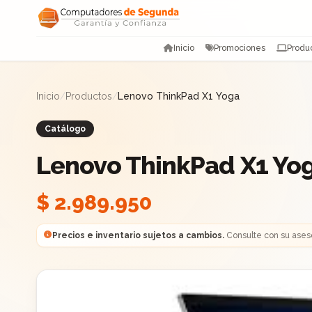
Saltar al contenido
Inicio
Promociones
Produ
Inicio
/
Productos
/
Lenovo ThinkPad X1 Yoga
Catálogo
Lenovo ThinkPad X1 Yo
$ 2.989.950
Precios e inventario sujetos a cambios.
Consulte con su ases