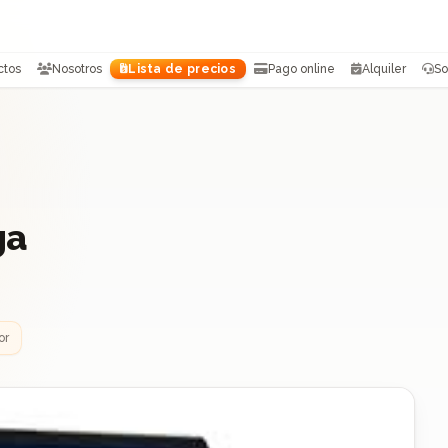
ctos
Nosotros
Lista de precios
Pago online
Alquiler
So
ga
or