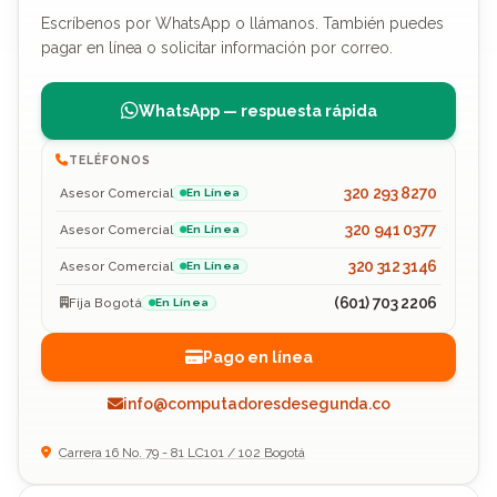
Escríbenos por WhatsApp o llámanos. También puedes
pagar en línea o solicitar información por correo.
WhatsApp — respuesta rápida
TELÉFONOS
320 293 8270
Asesor Comercial
En Línea
320 941 0377
Asesor Comercial
En Línea
320 312 3146
Asesor Comercial
En Línea
(601) 703 2206
Fija Bogotá
En Línea
Pago en línea
info@computadoresdesegunda.co
Carrera 16 No. 79 - 81 LC101 / 102 Bogotá