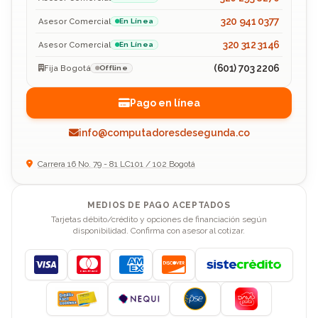
320 941 0377
Asesor Comercial
En Línea
320 312 3146
Asesor Comercial
En Línea
(601) 703 2206
Fija Bogotá
Offline
Pago en línea
info@computadoresdesegunda.co
Carrera 16 No. 79 - 81 LC101 / 102 Bogotá
MEDIOS DE PAGO ACEPTADOS
Tarjetas débito/crédito y opciones de financiación según
disponibilidad. Confirma con asesor al cotizar.
Visa
Mastercard
American Express
Discover