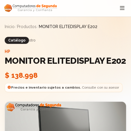
Saltar al contenido
Inicio
/
Productos
/
MONITOR ELITEDISPLAY E202
Catálogo
otro
HP
MONITOR ELITEDISPLAY E202
$ 138.998
Precios e inventario sujetos a cambios.
Consulte con su asesor