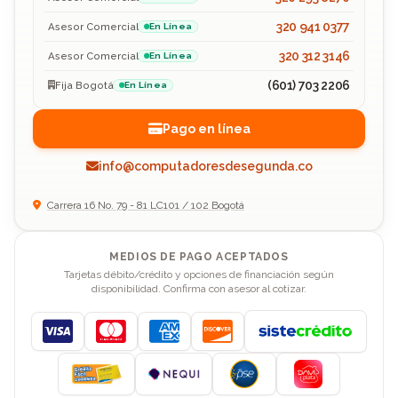
320 941 0377
Asesor Comercial
En Línea
320 312 3146
Asesor Comercial
En Línea
(601) 703 2206
Fija Bogotá
En Línea
Pago en línea
info@computadoresdesegunda.co
Carrera 16 No. 79 - 81 LC101 / 102 Bogotá
MEDIOS DE PAGO ACEPTADOS
Tarjetas débito/crédito y opciones de financiación según
disponibilidad. Confirma con asesor al cotizar.
Visa
Mastercard
American Express
Discover