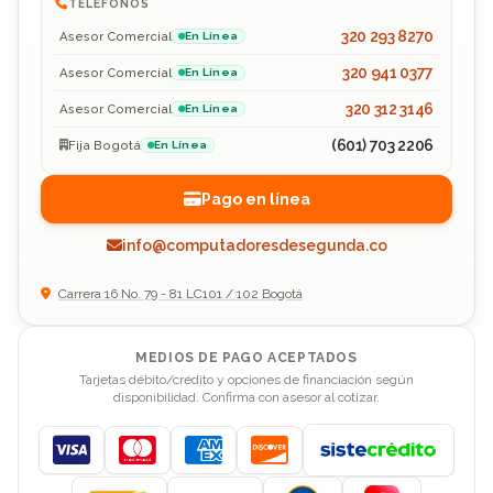
TELÉFONOS
320 293 8270
Asesor Comercial
En Línea
320 941 0377
Asesor Comercial
En Línea
320 312 3146
Asesor Comercial
En Línea
(601) 703 2206
Fija Bogotá
En Línea
Pago en línea
info@computadoresdesegunda.co
Carrera 16 No. 79 - 81 LC101 / 102 Bogotá
MEDIOS DE PAGO ACEPTADOS
Tarjetas débito/crédito y opciones de financiación según
disponibilidad. Confirma con asesor al cotizar.
Visa
Mastercard
American Express
Discover