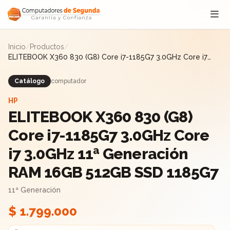
Saltar al contenido
Inicio
/
Productos
/
ELITEBOOK X360 830 (G8) Core i7-1185G7 3.0GHz Core i7
3.0GHz 11ª Generación RAM 16GB 512GB SSD 1185G7
Catálogo
computador
HP
ELITEBOOK X360 830 (G8)
Core i7-1185G7 3.0GHz Core
i7 3.0GHz 11ª Generación
RAM 16GB 512GB SSD 1185G7
11ª Generación
$ 1.799.000