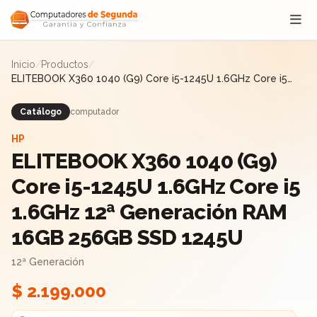
Saltar al contenido
Inicio
/
Productos
/
ELITEBOOK X360 1040 (G9) Core i5-1245U 1.6GHz Core i5
1.6GHz 12ª Generación RAM 16GB 256GB SSD 1245U
Catálogo
computador
HP
ELITEBOOK X360 1040 (G9)
Core i5-1245U 1.6GHz Core i5
1.6GHz 12ª Generación RAM
16GB 256GB SSD 1245U
12ª Generación
$ 2.199.000