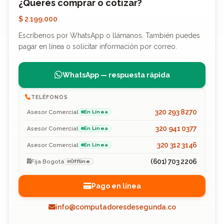
¿Querés comprar o cotizar?
$ 2.199.000
Escríbenos por WhatsApp o llámanos. También puedes
pagar en línea o solicitar información por correo.
WhatsApp — respuesta rápida
TELÉFONOS
320 293 8270
Asesor Comercial
En Línea
320 941 0377
Asesor Comercial
En Línea
320 312 3146
Asesor Comercial
En Línea
(601) 703 2206
Fija Bogotá
Offline
Pago en línea
info@computadoresdesegunda.co