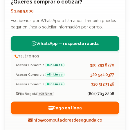
¿Querés comprar o cotizar?
$ 1.999.000
Escríbenos por WhatsApp o llámanos. También puedes
pagar en línea o solicitar información por correo.
WhatsApp — respuesta rápida
TELÉFONOS
320 293 8270
Asesor Comercial
En Línea
320 941 0377
Asesor Comercial
En Línea
320 312 3146
Asesor Comercial
En Línea
(601) 703 2206
Fija Bogotá
Offline
Pago en línea
info@computadoresdesegunda.co