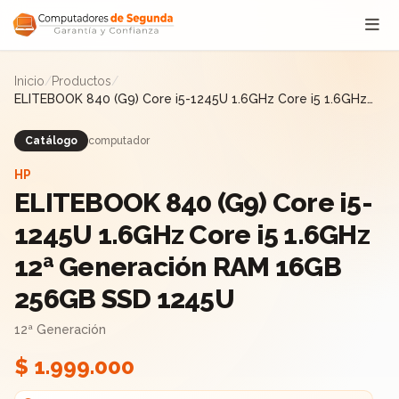
Saltar al contenido
Inicio
/
Productos
/
ELITEBOOK 840 (G9) Core i5-1245U 1.6GHz Core i5 1.6GHz
12ª Generación RAM 16GB 256GB SSD 1245U
Catálogo
computador
HP
ELITEBOOK 840 (G9) Core i5-
1245U 1.6GHz Core i5 1.6GHz
12ª Generación RAM 16GB
256GB SSD 1245U
12ª Generación
$ 1.999.000