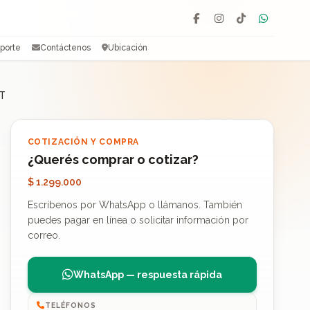
Facebook
Instagram
TikTok
WhatsAp
porte
Contáctenos
Ubicación
0T
COTIZACIÓN Y COMPRA
¿Querés comprar o cotizar?
$ 1.299.000
Escríbenos por WhatsApp o llámanos. También
puedes pagar en línea o solicitar información por
correo.
WhatsApp — respuesta rápida
TELÉFONOS