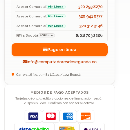
320 293 8270
Asesor Comercial
En Línea
320 941 0377
Asesor Comercial
En Línea
320 312 3146
Asesor Comercial
En Línea
(601) 703 2206
Fija Bogotá
Offline
Pago en línea
info@computadoresdesegunda.co
Carrera 16 No. 79 - 81 LC101 / 102 Bogotá
MEDIOS DE PAGO ACEPTADOS
Tarjetas débito/crédito y opciones de financiación según
disponibilidad. Confirma con asesor al cotizar.
Visa
Mastercard
American Express
Discover