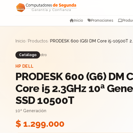
Saltar al contenido
Inicio
Promociones
Produ
Inicio
/
Productos
/
PRODESK 600 (G6) DM Core i5-10500T 2
Catálogo
otro
HP DELL
PRODESK 600 (G6) DM C
Core i5 2.3GHz 10ª Gen
SSD 10500T
10ª Generación
$ 1.299.000