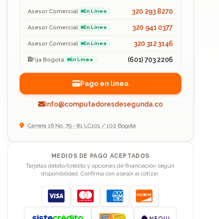
320 293 8270
Asesor Comercial
En Línea
320 941 0377
Asesor Comercial
En Línea
320 312 3146
Asesor Comercial
En Línea
(601) 703 2206
Fija Bogotá
En Línea
Pago en línea
info@computadoresdesegunda.co
Carrera 16 No. 79 - 81 LC101 / 102 Bogotá
MEDIOS DE PAGO ACEPTADOS
Tarjetas débito/crédito y opciones de financiación según
disponibilidad. Confirma con asesor al cotizar.
Visa
Mastercard
American Express
Discover