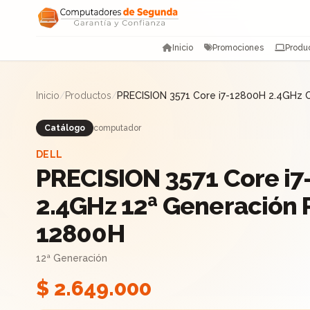
Saltar al contenido
Inicio
Promociones
Produ
Inicio
/
Productos
/
PRECISION 3571 Core i7-12800H 2.4GHz 
Catálogo
computador
DELL
PRECISION 3571 Core i7
2.4GHz 12ª Generación
12800H
12ª Generación
$ 2.649.000