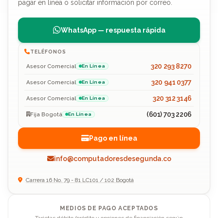
pagar en línea o solicitar información por correo.
WhatsApp — respuesta rápida
TELÉFONOS
320 293 8270
Asesor Comercial
En Línea
320 941 0377
Asesor Comercial
En Línea
320 312 3146
Asesor Comercial
En Línea
(601) 703 2206
Fija Bogotá
En Línea
Pago en línea
info@computadoresdesegunda.co
Carrera 16 No. 79 - 81 LC101 / 102 Bogotá
MEDIOS DE PAGO ACEPTADOS
Tarjetas débito/crédito y opciones de financiación según