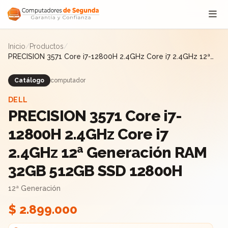
Saltar al contenido
Inicio
/
Productos
/
PRECISION 3571 Core i7-12800H 2.4GHz Core i7 2.4GHz 12ª
Generación RAM 32GB 512GB SSD 12800H
Catálogo
computador
DELL
PRECISION 3571 Core i7-
12800H 2.4GHz Core i7
2.4GHz 12ª Generación RAM
32GB 512GB SSD 12800H
12ª Generación
$ 2.899.000