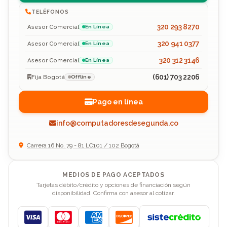
TELÉFONOS
320 293 8270
Asesor Comercial
En Línea
320 941 0377
Asesor Comercial
En Línea
320 312 3146
Asesor Comercial
En Línea
(601) 703 2206
Fija Bogotá
Offline
Pago en línea
info@computadoresdesegunda.co
Carrera 16 No. 79 - 81 LC101 / 102 Bogotá
MEDIOS DE PAGO ACEPTADOS
Tarjetas débito/crédito y opciones de financiación según
disponibilidad. Confirma con asesor al cotizar.
Visa
Mastercard
American Express
Discover