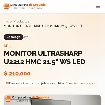
Saltar al contenido
Inicio
/
Productos
/
MONITOR ULTRASHARP U2212 HMC 21.5" WS LED
Catálogo
otro
DELL
MONITOR ULTRASHARP
U2212 HMC 21.5" WS LED
$ 210.000
Precios e inventario sujetos a cambios.
Consulte con su asesor