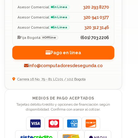
320 293 8270
Asesor Comercial
En Línea
320 941 0377
Asesor Comercial
En Línea
320 312 3146
Asesor Comercial
En Línea
(601) 703 2206
Fija Bogotá
Offline
Pago en línea
info@computadoresdesegunda.co
Carrera 16 No. 79 - 81 LC101 / 102 Bogotá
MEDIOS DE PAGO ACEPTADOS
Tarjetas débito/crédito y opciones de financiación según
disponibilidad. Confirma con asesor al cotizar.
Visa
Mastercard
American Express
Discover