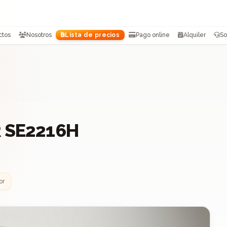
ctos
Nosotros
Lista de precios
Pago online
Alquiler
So
 SE2216H
or