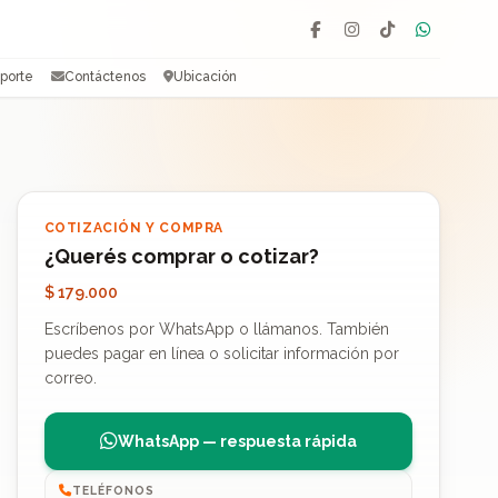
Facebook
Instagram
TikTok
WhatsAp
porte
Contáctenos
Ubicación
COTIZACIÓN Y COMPRA
¿Querés comprar o cotizar?
$ 179.000
Escríbenos por WhatsApp o llámanos. También
puedes pagar en línea o solicitar información por
correo.
WhatsApp — respuesta rápida
TELÉFONOS