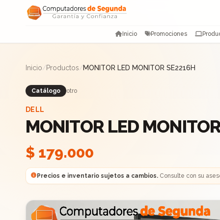
Saltar al contenido
Inicio
Promociones
Produ
Inicio
/
Productos
/
MONITOR LED MONITOR SE2216H
Catálogo
otro
DELL
MONITOR LED MONITOR
$ 179.000
Precios e inventario sujetos a cambios.
Consulte con su ases