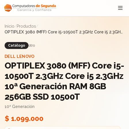
Saltar al contenido
Inicio
/
Productos
/
OPTIPLEX 3080 (MFF) Core i5-10500T 2.3GHz Core i5 2.3GHz
10ª Generación RAM 8GB 256GB SSD 10500T
Catálogo
otro
DELL LENOVO
OPTIPLEX 3080 (MFF) Core i5-
10500T 2.3GHz Core i5 2.3GHz
10ª Generación RAM 8GB
256GB SSD 10500T
10ª Generación
$ 1.099.000