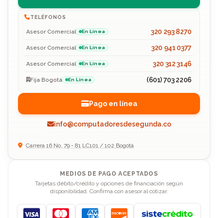
TELÉFONOS
320 293 8270
Asesor Comercial
En Línea
320 941 0377
Asesor Comercial
En Línea
320 312 3146
Asesor Comercial
En Línea
(601) 703 2206
Fija Bogotá
En Línea
Pago en línea
info@computadoresdesegunda.co
Carrera 16 No. 79 - 81 LC101 / 102 Bogotá
MEDIOS DE PAGO ACEPTADOS
Tarjetas débito/crédito y opciones de financiación según
disponibilidad. Confirma con asesor al cotizar.