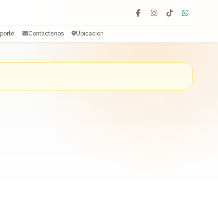
Facebook
Instagram
TikTok
WhatsAp
porte
Contáctenos
Ubicación