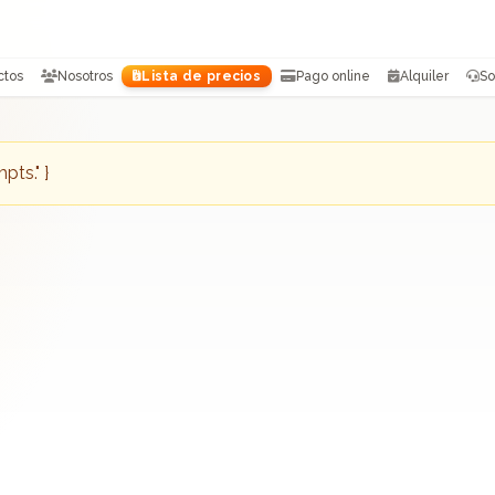
ctos
Nosotros
Lista de precios
Pago online
Alquiler
So
ts." }