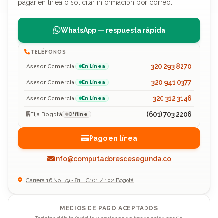
pagar en línea o solicitar información por correo.
WhatsApp — respuesta rápida
TELÉFONOS
320 293 8270
Asesor Comercial
En Línea
320 941 0377
Asesor Comercial
En Línea
320 312 3146
Asesor Comercial
En Línea
(601) 703 2206
Fija Bogotá
Offline
Pago en línea
info@computadoresdesegunda.co
Carrera 16 No. 79 - 81 LC101 / 102 Bogotá
MEDIOS DE PAGO ACEPTADOS
Tarjetas débito/crédito y opciones de financiación según