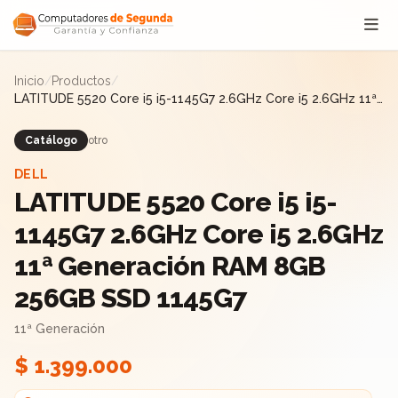
Saltar al contenido
Inicio
/
Productos
/
LATITUDE 5520 Core i5 i5-1145G7 2.6GHz Core i5 2.6GHz 11ª
Generación RAM 8GB 256GB SSD 1145G7
Catálogo
otro
DELL
LATITUDE 5520 Core i5 i5-
1145G7 2.6GHz Core i5 2.6GHz
11ª Generación RAM 8GB
256GB SSD 1145G7
11ª Generación
$ 1.399.000