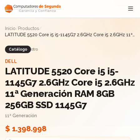
Saltar al contenido
Inicio
/
Productos
/
LATITUDE 5520 Core i5 i5-1145G7 2.6GHz Core i5 2.6GHz 11ª
Generación RAM 8GB 256GB SSD 1145G7
Catálogo
otro
DELL
LATITUDE 5520 Core i5 i5-
1145G7 2.6GHz Core i5 2.6GHz
11ª Generación RAM 8GB
256GB SSD 1145G7
11ª Generación
$ 1.398.998