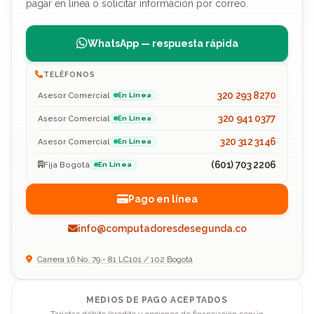
pagar en línea o solicitar información por correo.
WhatsApp — respuesta rápida
TELÉFONOS
320 293 8270
Asesor Comercial
En Línea
320 941 0377
Asesor Comercial
En Línea
320 312 3146
Asesor Comercial
En Línea
(601) 703 2206
Fija Bogotá
En Línea
Pago en línea
info@computadoresdesegunda.co
Carrera 16 No. 79 - 81 LC101 / 102 Bogotá
MEDIOS DE PAGO ACEPTADOS
Tarjetas débito/crédito y opciones de financiación según