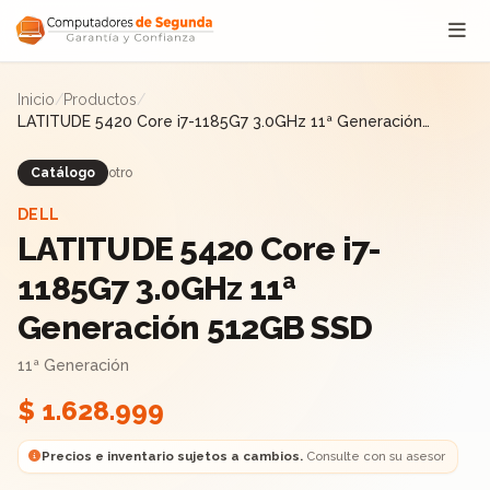
Saltar al contenido
Inicio
/
Productos
/
LATITUDE 5420 Core i7-1185G7 3.0GHz 11ª Generación
512GB SSD
Catálogo
otro
DELL
LATITUDE 5420 Core i7-
1185G7 3.0GHz 11ª
Generación 512GB SSD
11ª Generación
$ 1.628.999
Precios e inventario sujetos a cambios.
Consulte con su asesor