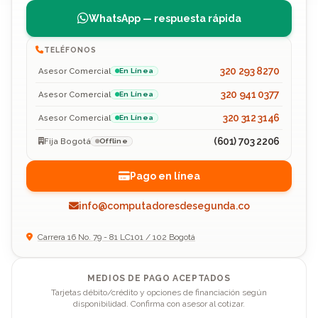
WhatsApp — respuesta rápida
TELÉFONOS
320 293 8270
Asesor Comercial
En Línea
320 941 0377
Asesor Comercial
En Línea
320 312 3146
Asesor Comercial
En Línea
(601) 703 2206
Fija Bogotá
Offline
Pago en línea
info@computadoresdesegunda.co
Carrera 16 No. 79 - 81 LC101 / 102 Bogotá
MEDIOS DE PAGO ACEPTADOS
Tarjetas débito/crédito y opciones de financiación según
disponibilidad. Confirma con asesor al cotizar.