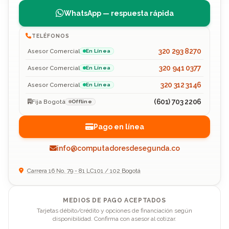
WhatsApp — respuesta rápida
TELÉFONOS
320 293 8270
Asesor Comercial
En Línea
320 941 0377
Asesor Comercial
En Línea
320 312 3146
Asesor Comercial
En Línea
(601) 703 2206
Fija Bogotá
Offline
Pago en línea
info@computadoresdesegunda.co
Carrera 16 No. 79 - 81 LC101 / 102 Bogotá
MEDIOS DE PAGO ACEPTADOS
Tarjetas débito/crédito y opciones de financiación según
disponibilidad. Confirma con asesor al cotizar.