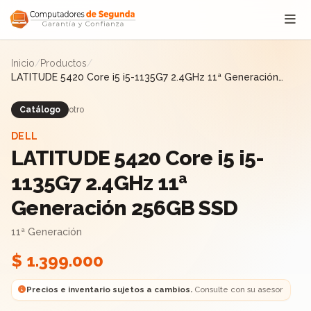
Saltar al contenido
Inicio
/
Productos
/
LATITUDE 5420 Core i5 i5-1135G7 2.4GHz 11ª Generación
256GB SSD
Catálogo
otro
DELL
LATITUDE 5420 Core i5 i5-
1135G7 2.4GHz 11ª
Generación 256GB SSD
11ª Generación
$ 1.399.000
Precios e inventario sujetos a cambios.
Consulte con su asesor