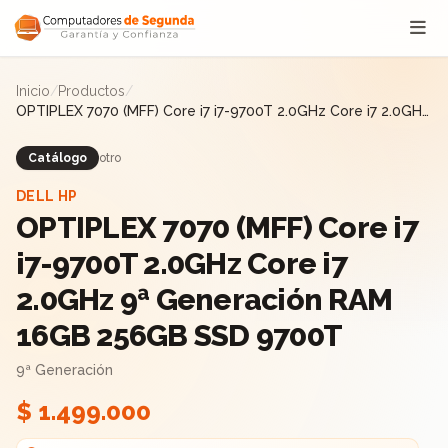
Saltar al contenido
Inicio
/
Productos
/
OPTIPLEX 7070 (MFF) Core i7 i7-9700T 2.0GHz Core i7 2.0GHz
9ª Generación RAM 16GB 256GB SSD 9700T
Catálogo
otro
DELL HP
OPTIPLEX 7070 (MFF) Core i7
i7-9700T 2.0GHz Core i7
2.0GHz 9ª Generación RAM
16GB 256GB SSD 9700T
9ª Generación
$ 1.499.000