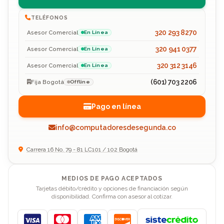
TELÉFONOS
320 293 8270
Asesor Comercial
En Línea
320 941 0377
Asesor Comercial
En Línea
320 312 3146
Asesor Comercial
En Línea
(601) 703 2206
Fija Bogotá
Offline
Pago en línea
info@computadoresdesegunda.co
Carrera 16 No. 79 - 81 LC101 / 102 Bogotá
MEDIOS DE PAGO ACEPTADOS
Tarjetas débito/crédito y opciones de financiación según
disponibilidad. Confirma con asesor al cotizar.