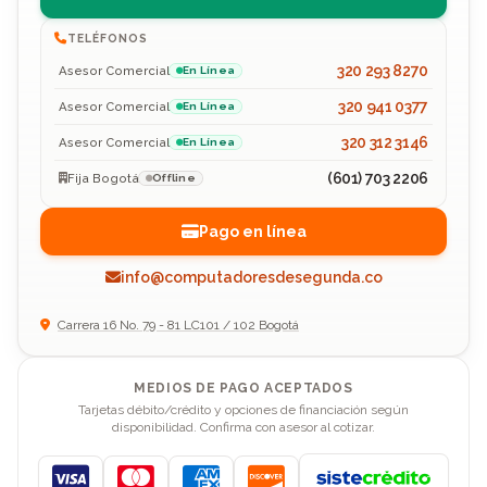
TELÉFONOS
320 293 8270
Asesor Comercial
En Línea
320 941 0377
Asesor Comercial
En Línea
320 312 3146
Asesor Comercial
En Línea
(601) 703 2206
Fija Bogotá
Offline
Pago en línea
info@computadoresdesegunda.co
Carrera 16 No. 79 - 81 LC101 / 102 Bogotá
MEDIOS DE PAGO ACEPTADOS
Tarjetas débito/crédito y opciones de financiación según
disponibilidad. Confirma con asesor al cotizar.