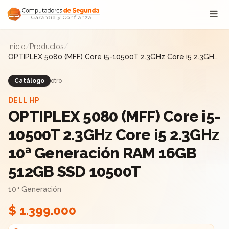
Saltar al contenido
Inicio
/
Productos
/
OPTIPLEX 5080 (MFF) Core i5-10500T 2.3GHz Core i5 2.3GHz
10ª Generación RAM 16GB 512GB SSD 10500T
Catálogo
otro
DELL HP
OPTIPLEX 5080 (MFF) Core i5-
10500T 2.3GHz Core i5 2.3GHz
10ª Generación RAM 16GB
512GB SSD 10500T
10ª Generación
$ 1.399.000