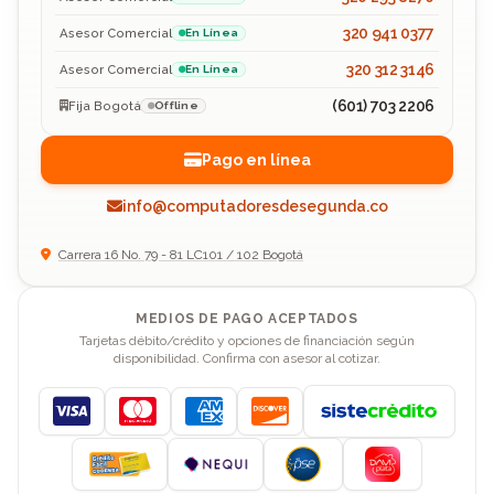
320 941 0377
Asesor Comercial
En Línea
320 312 3146
Asesor Comercial
En Línea
(601) 703 2206
Fija Bogotá
Offline
Pago en línea
info@computadoresdesegunda.co
Carrera 16 No. 79 - 81 LC101 / 102 Bogotá
MEDIOS DE PAGO ACEPTADOS
Tarjetas débito/crédito y opciones de financiación según
disponibilidad. Confirma con asesor al cotizar.
Visa
Mastercard
American Express
Discover