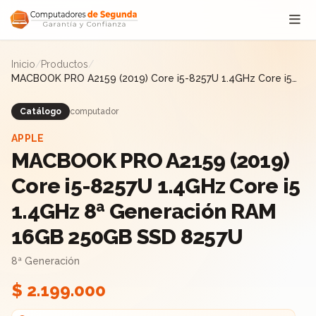
Saltar al contenido
Inicio
/
Productos
/
MACBOOK PRO A2159 (2019) Core i5-8257U 1.4GHz Core i5
1.4GHz 8ª Generación RAM 16GB 250GB SSD 8257U
Catálogo
computador
APPLE
MACBOOK PRO A2159 (2019)
Core i5-8257U 1.4GHz Core i5
1.4GHz 8ª Generación RAM
16GB 250GB SSD 8257U
8ª Generación
$ 2.199.000