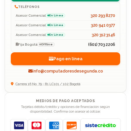
TELÉFONOS
320 293 8270
Asesor Comercial
En Línea
320 941 0377
Asesor Comercial
En Línea
320 312 3146
Asesor Comercial
En Línea
(601) 703 2206
Fija Bogotá
Offline
Pago en línea
info@computadoresdesegunda.co
Carrera 16 No. 79 - 81 LC101 / 102 Bogotá
MEDIOS DE PAGO ACEPTADOS
Tarjetas débito/crédito y opciones de financiación según
disponibilidad. Confirma con asesor al cotizar.
Visa
Mastercard
American Express
Discover